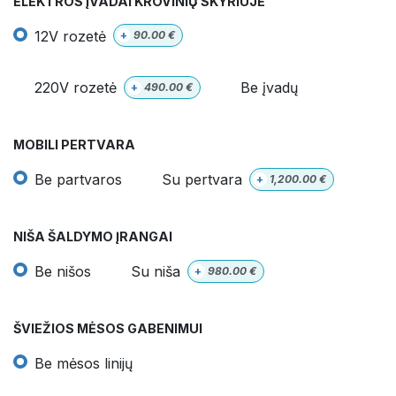
ELEKTROS ĮVADAI KROVINIŲ SKYRIUJE
12V rozetė
+
90.00
€
220V rozetė
Be įvadų
+
490.00
€
MOBILI PERTVARA
Be partvaros
Su pertvara
+
1,200.00
€
NIŠA ŠALDYMO ĮRANGAI
Be nišos
Su niša
+
980.00
€
ŠVIEŽIOS MĖSOS GABENIMUI
Be mėsos linijų