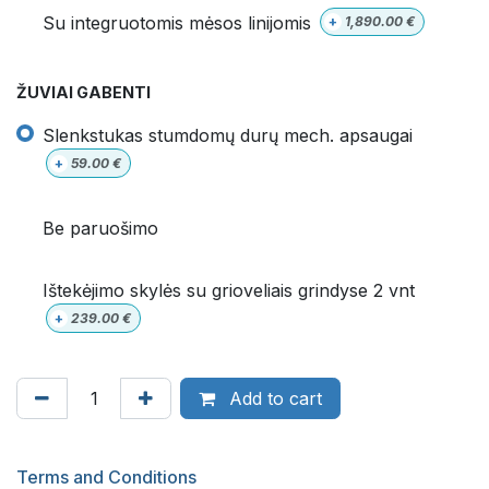
Su integruotomis mėsos linijomis
+
1,890.00
€
ŽUVIAI GABENTI
Slenkstukas stumdomų durų mech. apsaugai
+
59.00
€
Be paruošimo
Ištekėjimo skylės su grioveliais grindyse 2 vnt
+
239.00
€
Add to cart
Terms and Conditions