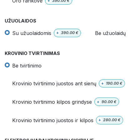
Oro rankovė
+
390.00
€
UŽUOLAIDOS
Su užuolaidomis
Be užuolaidų
+
390.00
€
KROVINIO TVIRTINIMAS
Be tvirtinimo
Krovinio tvirtinimo juostos ant sienų
+
190.00
€
Krovinio tvirtinimo kilpos grindyse
+
90.00
€
Krovinio tvirtinimo juostos ir kilpos
+
280.00
€