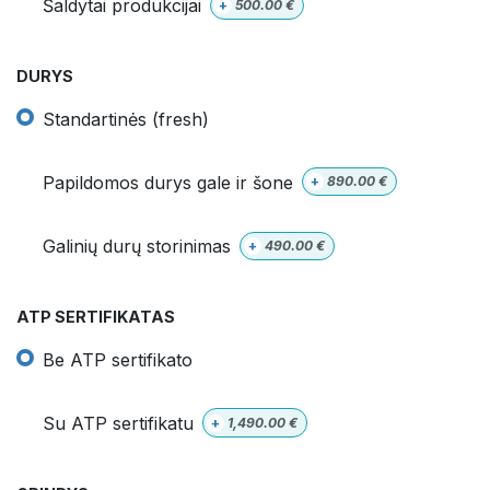
Šaldytai produkcijai
+
500.00
€
DURYS
Standartinės (fresh)
Papildomos durys gale ir šone
+
890.00
€
Galinių durų storinimas
+
490.00
€
ATP SERTIFIKATAS
Be ATP sertifikato
Su ATP sertifikatu
+
1,490.00
€