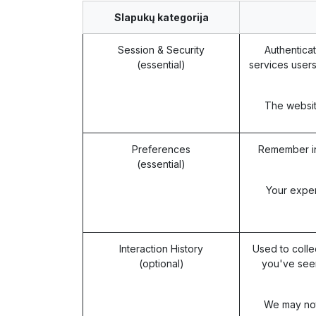
Slapukų kategorija
Session & Security
Authenticat
(essential)
services users
The website
Preferences
Remember in
(essential)
Your exper
Interaction History
Used to colle
(optional)
you've seen
We may not 