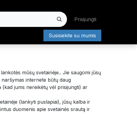
Prisijungti
Susisiekite su mumis
ba
Darbai
Klientų aptarnavimas
Darbai
i lankotės mūsų svetainėje.. Jie saugomi jūsų
ukų naršymas internete būtų daug
(kad jums nereikėtų vėl prisijungti) ar
inėje (lankyti puslapiai), jūsų kalba ir
intus duomenis apie svetainės srautą ir