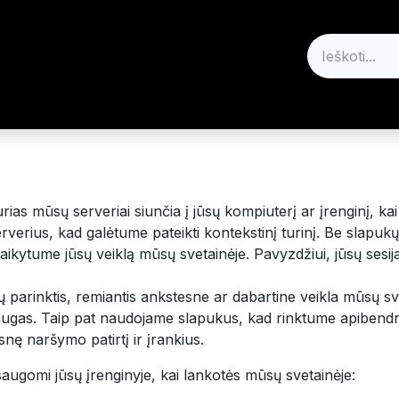
i
Parduotuvė
Susisiekite su mumis
Tinklaraštis
Pagal
as mūsų serveriai siunčia į jūsų kompiuterį ar įrenginį, ka
serverius, kad galėtume pateikti kontekstinį turinį. Be slap
kytume jūsų veiklą mūsų svetainėje. Pavyzdžiui, jūsų sesija 
parinktis, remiantis ankstesne ar dabartine veikla mūsų sveta
slaugas. Taip pat naudojame slapukus, kad rinktume apibendr
snę naršymo patirtį ir įrankius.
 saugomi jūsų įrenginyje, kai lankotės mūsų svetainėje: