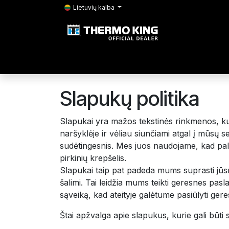
Skip to Content
Lietuvių kalba
Pradžia
Serviso užsakymas
Produkta
Slapukų politika
Slapukai yra mažos tekstinės rinkmenos, kuri
naršyklėje ir vėliau siunčiami atgal į mūsų 
sudėtingesnis. Mes juos naudojame, kad palai
pirkinių krepšelis.
Slapukai taip pat padeda mums suprasti jūsų 
šalimi. Tai leidžia mums teikti geresnes pa
sąveiką, kad ateityje galėtume pasiūlyti gere
Štai apžvalga apie slapukus, kurie gali būti